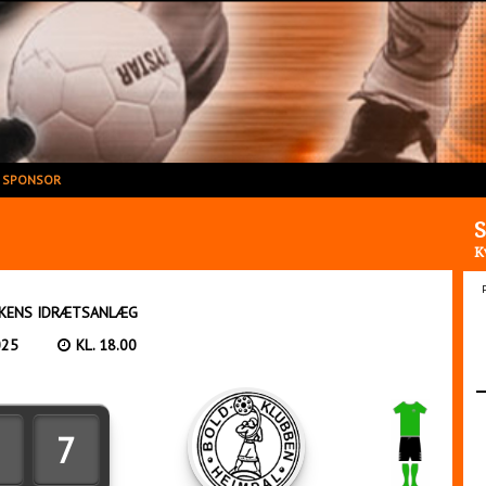
V SPONSOR
S
K
KENS IDRÆTSANLÆG
025
KL. 18.00
7