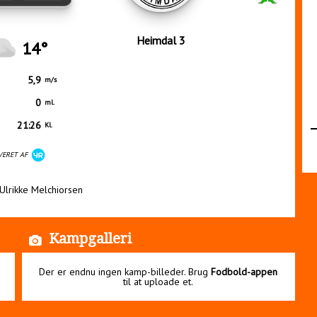
Heimdal 3
14°
5,9
m/s
0
ml.
21:26
Kl.
VERET AF
 Ulrikke Melchiorsen
Kampgalleri
Der er endnu ingen kamp-billeder. Brug
Fodbold-appen
til at uploade et.