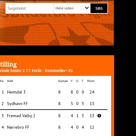
Hele siden
tilling
vinde Senior 2 7:7 Forår - Dommerløs • P2
Pos.
Hold
Kampe
V
U
T
Point
1
Heimdal 3
8
8
0
0
24
2
Sydhavn FF
8
5
0
3
15
3
Fremad Valby 2
8
4
1
3
13
4
Nørrebro FF
8
4
0
4
12