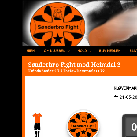
HJEM
OM KLUBBEN
HOLD
BLIV MEDLEM
BLI
Sønderbro Fight mod Heimdal 3
Kvinde Senior 2 7:7 Forår - Dommerløs • P2
KLØVERMAR
21-05-2
0