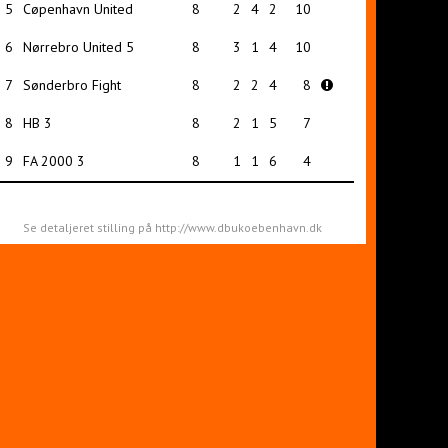
5
Cøpenhavn United
8
2
4
2
10
6
Nørrebro United 5
8
3
1
4
10
7
Sønderbro Fight
8
2
2
4
8
8
HB 3
8
2
1
5
7
9
FA 2000 3
8
1
1
6
4
Se detaljeret stilling på http://www.dbukoebenhavn.dk