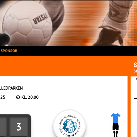
V SPONSOR
S
Se
LLEDPARKEN
025
KL. 20.00
3