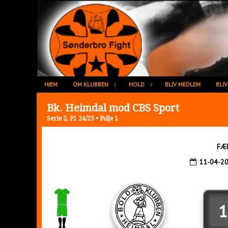
HJEM
OM KLUBBEN
HOLD
BLIV MEDLEM
BLI
Bk. Heimdal mod CBS Sport
Serie 2, P1 24/25 • Pulje 1
FÆ
11-04-2
1