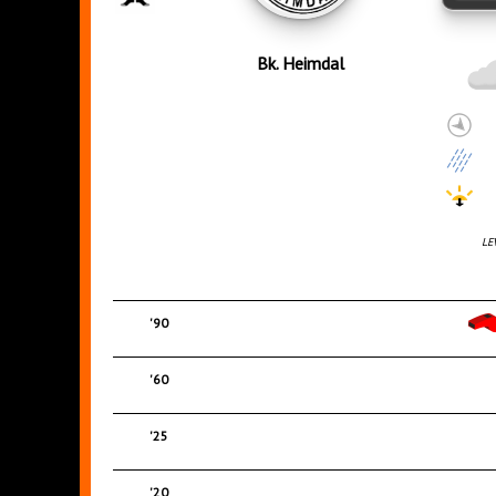
Bk. Heimdal
LE
'90
'60
'25
'20