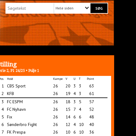
Hele siden
tilling
rie 2, P1 24/25 • Pulje 1
Pos.
Hold
Kampe
V
U
T
Point
1
CBS Sport
26
20
3
3
63
2
KFB
26
19
4
3
61
3
FC ESPM
26
18
3
5
57
4
FC Nyhavn
26
15
7
4
52
5
Fix
26
14
6
6
48
6
Sønderbro Fight
26
12
4
10
40
7
FK Prespa
26
10
6
10
36