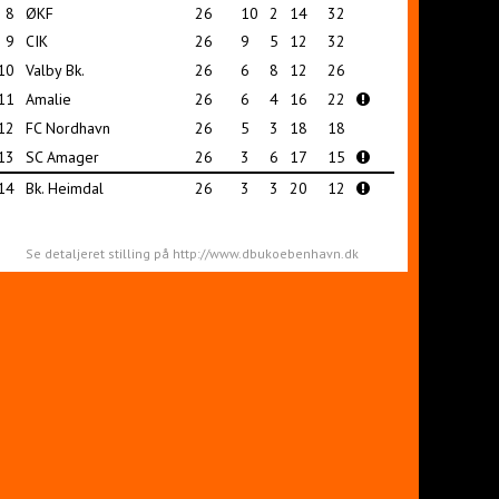
8
ØKF
26
10
2
14
32
9
CIK
26
9
5
12
32
10
Valby Bk.
26
6
8
12
26
11
Amalie
26
6
4
16
22
12
FC Nordhavn
26
5
3
18
18
13
SC Amager
26
3
6
17
15
14
Bk. Heimdal
26
3
3
20
12
Se detaljeret stilling på http://www.dbukoebenhavn.dk