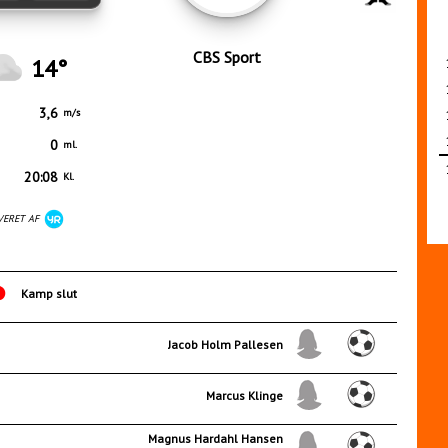
CBS Sport
14°
3,6
m/s
0
ml.
20:08
Kl.
VERET AF
Kamp slut
Jacob Holm Pallesen
Marcus Klinge
Magnus Hardahl Hansen