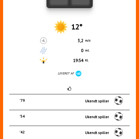
12°
3,2
m/s
0
ml.
19:54
Kl.
LEVERET AF
'79
Ukendt spiller
'54
Ukendt spiller
'42
Ukendt spiller