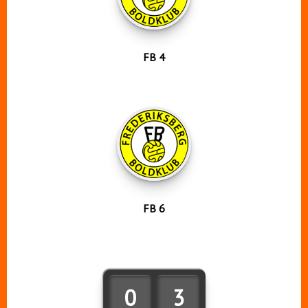
FB 4
FB 6
0
3