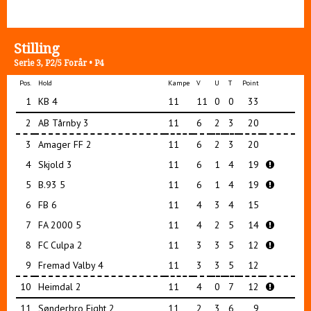
Stilling
Serie 3, P2/5 Forår • P4
Pos.
Hold
Kampe
V
U
T
Point
1
KB 4
11
11
0
0
33
2
AB Tårnby 3
11
6
2
3
20
3
Amager FF 2
11
6
2
3
20
4
Skjold 3
11
6
1
4
19
5
B.93 5
11
6
1
4
19
6
FB 6
11
4
3
4
15
7
FA 2000 5
11
4
2
5
14
8
FC Culpa 2
11
3
3
5
12
9
Fremad Valby 4
11
3
3
5
12
10
Heimdal 2
11
4
0
7
12
11
Sønderbro Fight 2
11
2
3
6
9