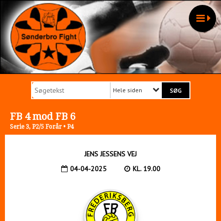
Hele siden
FB 4 mod FB 6
Serie 3, P2/5 Forår • P4
JENS JESSENS VEJ
04-04-2025
KL. 19.00