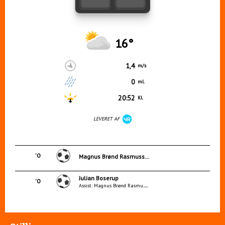
16°
1,4
m/s
0
ml.
20:52
Kl.
LEVERET AF
'0
Magnus Brønd Rasmussen
Julian Boserup
'0
Assist: Magnus Brønd Rasmussen