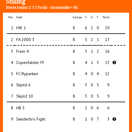
Stilling
Herre Senior 2 7:7 Forår - Dommerløs • P4
Pos.
Hold
Kampe
V
U
T
Point
1
HIK 1
8
6
2
0
20
2
FA 2000 3
8
5
2
1
17
3
Frem 4
8
5
1
2
16
4
Copenfalster FF
8
4
1
3
13
5
FC Ryparken
8
4
0
4
12
6
Skjold 6
8
3
0
5
9
7
Skjold 10
8
3
0
5
9
8
HB 3
8
2
0
6
6
9
Sønderbro Fight
8
1
0
7
3