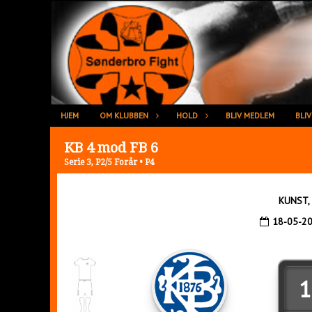
HJEM
OM KLUBBEN
HOLD
BLIV MEDLEM
BLI
KB 4 mod FB 6
Serie 3, P2/5 Forår • P4
KUNST, 
18-05-2
1