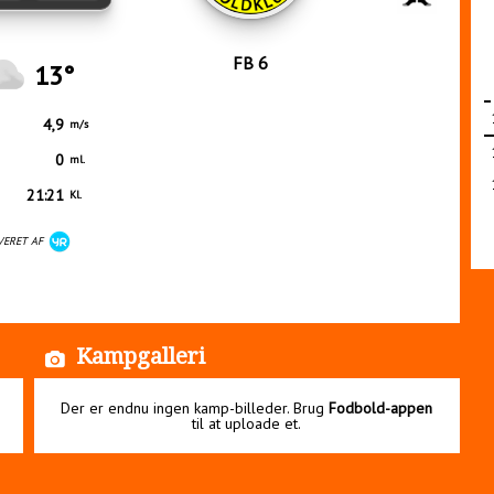
FB 6
13°
4,9
m/s
0
ml.
21:21
Kl.
VERET AF
Kampgalleri
Der er endnu ingen kamp-billeder. Brug
Fodbold-appen
til at uploade et.