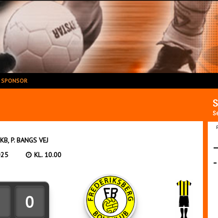
V SPONSOR
S
S
KB, P. BANGS VEJ
025
KL. 10.00
0