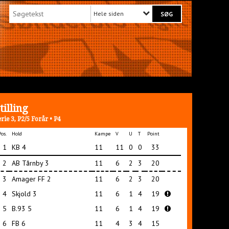
Hele siden
tilling
erie 3, P2/5 Forår • P4
Pos.
Hold
Kampe
V
U
T
Point
1
KB 4
11
11
0
0
33
2
AB Tårnby 3
11
6
2
3
20
3
Amager FF 2
11
6
2
3
20
4
Skjold 3
11
6
1
4
19
5
B.93 5
11
6
1
4
19
6
FB 6
11
4
3
4
15