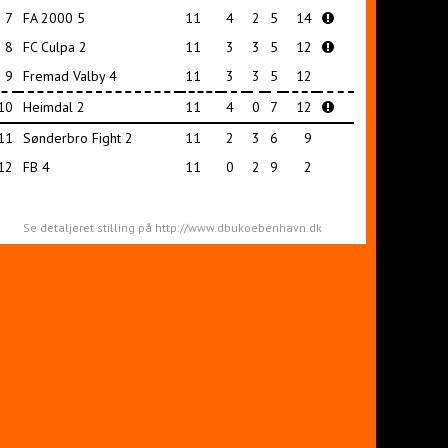
7
FA 2000 5
11
4
2
5
14
8
FC Culpa 2
11
3
3
5
12
9
Fremad Valby 4
11
3
3
5
12
10
Heimdal 2
11
4
0
7
12
11
Sønderbro Fight 2
11
2
3
6
9
12
FB 4
11
0
2
9
2
Se detaljeret stilling på http://www.dbukoebenhavn.dk