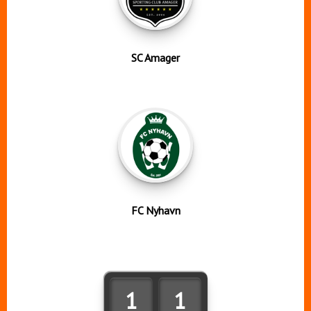
SC Amager
FC Nyhavn
1
1