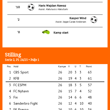
Haris Wajdan Nawaz
'10
Assist: Abdulaziz Abdullahi
Kasper Wind
'2
Assist: Jeppe Carøe Andersen
'0
Kamp start
Stilling
Serie 2, P1 24/25 • Pulje 1
Pos.
Hold
Kampe
V
U
T
Point
1
CBS Sport
26
20
3
3
63
2
KFB
26
19
4
3
61
3
FC ESPM
26
18
3
5
57
4
FC Nyhavn
26
15
7
4
52
5
Fix
26
14
6
6
48
6
Sønderbro Fight
26
12
4
10
40
7
FK Prespa
26
10
6
10
36