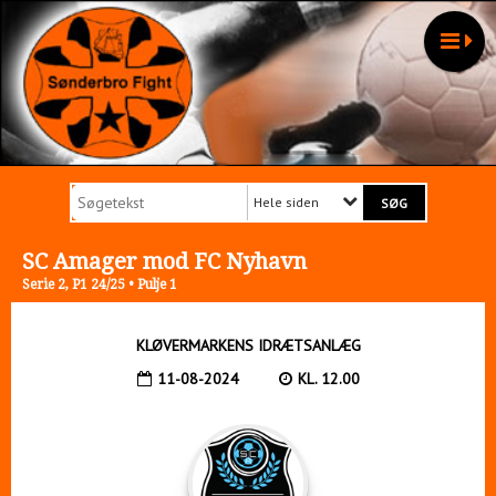
Hele siden
SC Amager mod FC Nyhavn
Serie 2, P1 24/25 • Pulje 1
KLØVERMARKENS IDRÆTSANLÆG
11-08-2024
KL. 12.00