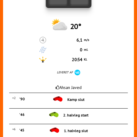
20°
6,1
m/s
0
ml.
20:54
Kl.
LEVERET AF
Ahsan Javed
+2
'90
Kamp slut
'46
2. halvleg start
+6
'45
1. halvleg slut