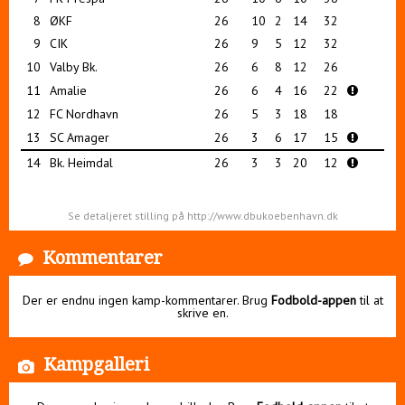
8
ØKF
26
10
2
14
32
9
CIK
26
9
5
12
32
10
Valby Bk.
26
6
8
12
26
11
Amalie
26
6
4
16
22
12
FC Nordhavn
26
5
3
18
18
13
SC Amager
26
3
6
17
15
14
Bk. Heimdal
26
3
3
20
12
Se detaljeret stilling på http://www.dbukoebenhavn.dk
Kommentarer
Der er endnu ingen kamp-kommentarer. Brug
Fodbold-appen
til at
skrive en.
Kampgalleri