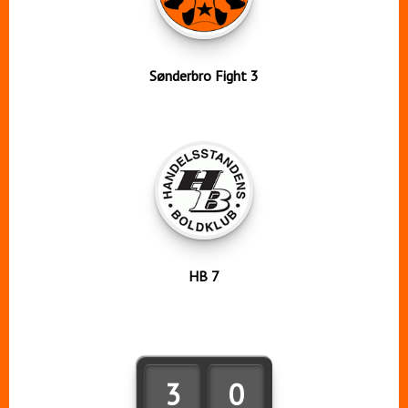
Sønderbro Fight 3
HB 7
3
0