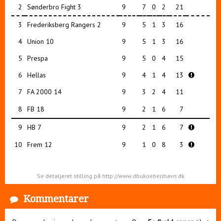
2
Sønderbro Fight 3
9
7
0
2
21
3
Frederiksberg Rangers 2
9
5
1
3
16
4
Union 10
9
5
1
3
16
5
Prespa
9
5
0
4
15
6
Hellas
9
4
1
4
13
7
FA 2000 14
9
3
2
4
11
8
FB 18
9
2
1
6
7
9
HB 7
9
2
1
6
7
10
Frem 12
9
1
0
8
3
Se detaljeret stilling på http://www.dbukoebenhavn.dk
Kommentarer