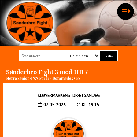
Hele siden
Sønderbro Fight 3 mod HB 7
Herre Senior 4 7:7 Forår - Dommerløs • P3
KLØVERMARKENS IDRÆTSANLÆG
07-05-2026
KL. 19.15