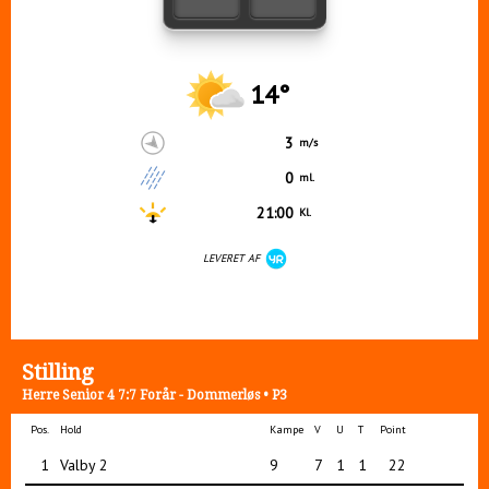
14°
3
m/s
0
ml.
21:00
Kl.
LEVERET AF
Stilling
Herre Senior 4 7:7 Forår - Dommerløs • P3
Pos.
Hold
Kampe
V
U
T
Point
1
Valby 2
9
7
1
1
22