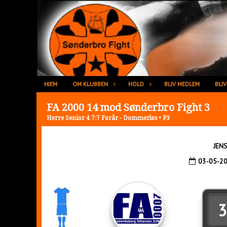
HJEM
OM KLUBBEN
HOLD
BLIV MEDLEM
BLI
FA 2000 14 mod Sønderbro Fight 3
Herre Senior 4 7:7 Forår - Dommerløs • P3
JENS
03-05-2
3