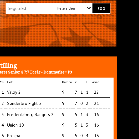
Hele siden
tilling
erre Senior 4 7:7 Forår - Dommerløs • P3
Pos.
Hold
Kampe
V
U
T
Point
1
Valby 2
9
7
1
1
22
2
Sønderbro Fight 3
9
7
0
2
21
3
Frederiksberg Rangers 2
9
5
1
3
16
4
Union 10
9
5
1
3
16
5
Prespa
9
5
0
4
15