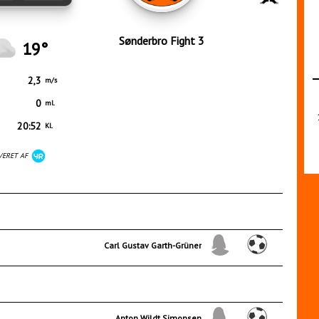
Sønderbro Fight 3
19°
2,3
m/s
0
ml.
20:52
Kl.
VERET AF
Carl Gustav Garth-Grüner
Anton Wildt Simonsen