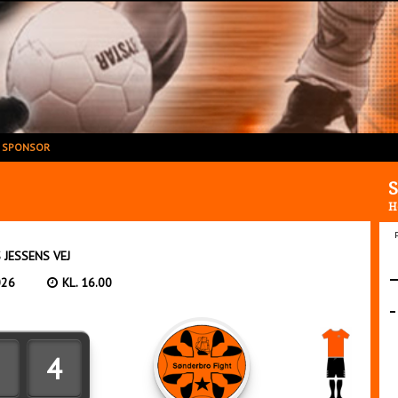
V SPONSOR
S
H
 JESSENS VEJ
026
KL. 16.00
4