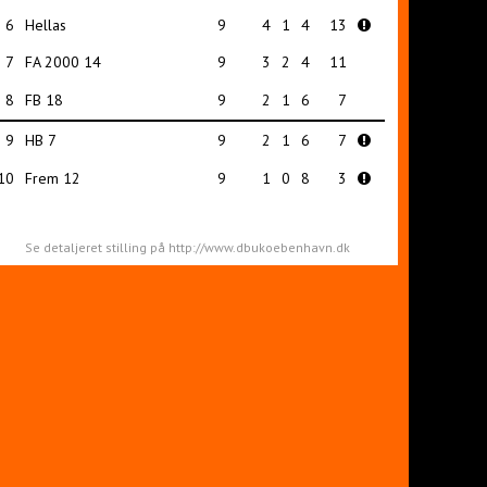
6
Hellas
9
4
1
4
13
7
FA 2000 14
9
3
2
4
11
8
FB 18
9
2
1
6
7
9
HB 7
9
2
1
6
7
10
Frem 12
9
1
0
8
3
Se detaljeret stilling på http://www.dbukoebenhavn.dk