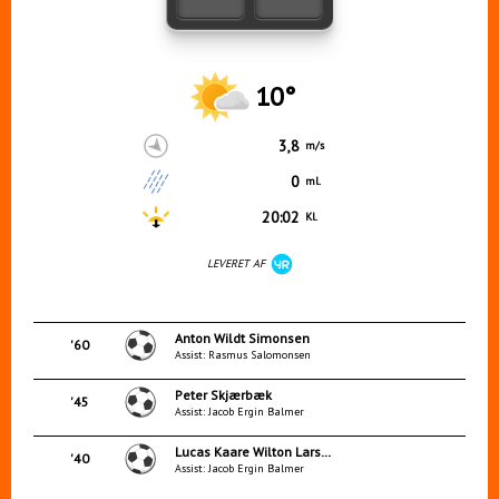
10°
3,8
m/s
0
ml.
20:02
Kl.
LEVERET AF
Anton Wildt Simonsen
'60
Assist: Rasmus Salomonsen
Peter Skjærbæk
'45
Assist: Jacob Ergin Balmer
Lucas Kaare Wilton Larsen
'40
Assist: Jacob Ergin Balmer