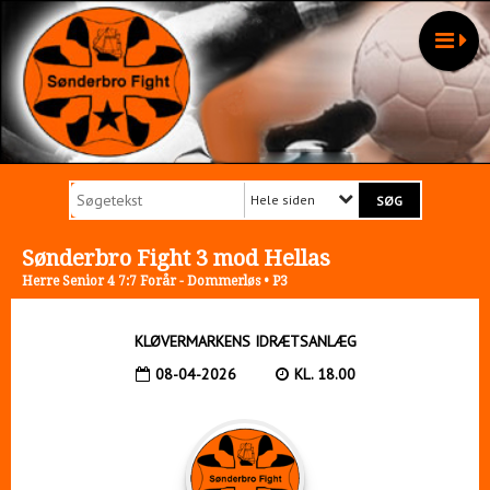
Hele siden
Sønderbro Fight 3 mod Hellas
Herre Senior 4 7:7 Forår - Dommerløs • P3
KLØVERMARKENS IDRÆTSANLÆG
08-04-2026
KL. 18.00