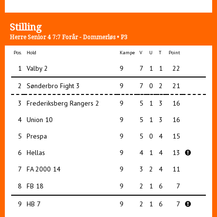
Stilling
Herre Senior 4 7:7 Forår - Dommerløs • P3
Pos.
Hold
Kampe
V
U
T
Point
1
Valby 2
9
7
1
1
22
2
Sønderbro Fight 3
9
7
0
2
21
3
Frederiksberg Rangers 2
9
5
1
3
16
4
Union 10
9
5
1
3
16
5
Prespa
9
5
0
4
15
6
Hellas
9
4
1
4
13
7
FA 2000 14
9
3
2
4
11
8
FB 18
9
2
1
6
7
9
HB 7
9
2
1
6
7