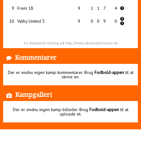
9
Frem 18
9
1
1
7
4
10
Valby United 5
9
0
0
9
0
Se detaljeret stilling på http://www.dbukoebenhavn.dk
Kommentarer
Der er endnu ingen kamp-kommentarer. Brug
Fodbold-appen
til at
skrive en.
Kampgalleri
Der er endnu ingen kamp-billeder. Brug
Fodbold-appen
til at
uploade et.