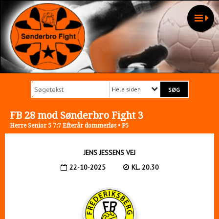
Hele siden
FB 28 mod Sønderbro Fight 3
Herre Senior 5 7:7 Efterår dommerløs • P5
JENS JESSENS VEJ
22-10-2025
KL. 20.30