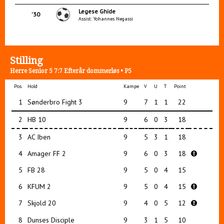
Legese Ghide
'30
Assist: Yohannes Negassi
Stilling
Herre Senior 5 7:7 Efterår dommerløs • P5
Pos.
Hold
Kampe
V
U
T
Point
1
Sønderbro Fight 3
9
7
1
1
22
2
HB 10
9
6
0
3
18
3
AC Iben
9
5
3
1
18
4
Amager FF 2
9
6
0
3
18
5
FB 28
9
5
0
4
15
6
KFUM 2
9
5
0
4
15
7
Skjold 20
9
4
0
5
12
8
Dunses Disciple
9
3
1
5
10