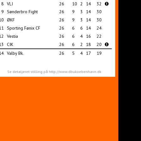
8
VLI
26
10
2
14
32
9
Sønderbro Fight
26
9
3
14
30
10
ØKF
26
9
3
14
30
11
Sporting Fønix CF
26
6
6
14
24
12
Vestia
26
6
4
16
22
13
CIK
26
6
2
18
20
14
Valby Bk.
26
5
4
17
19
Se detaljeret stilling på http://www.dbukoebenhavn.dk