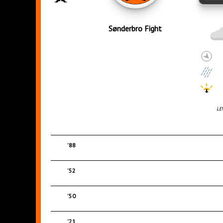
Sønderbro Fight
LE
'88
'52
'50
'21