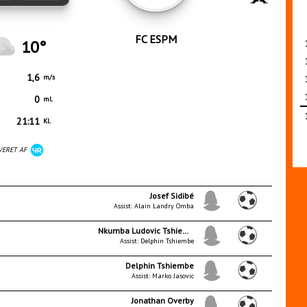
FC ESPM
10°
1,6
m/s
0
ml.
21:11
Kl.
VERET AF
Josef Sidibé
Assist: Alain Landry Omba
Nkumba Ludovic Tshiembe
Assist: Delphin Tshiembe
Delphin Tshiembe
Assist: Marko Jasovic
Jonathan Overby