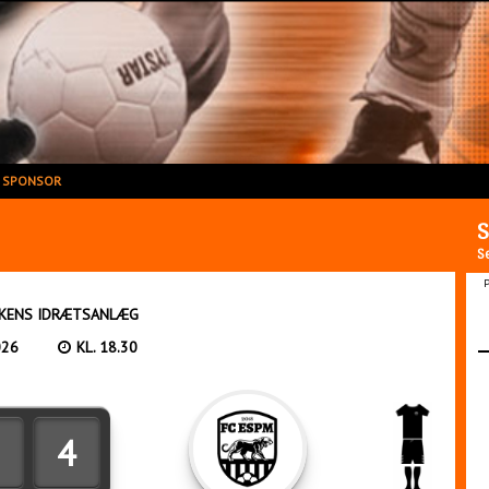
V SPONSOR
S
Se
P
KENS IDRÆTSANLÆG
026
KL. 18.30
4