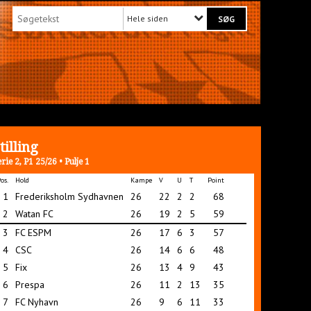
Hele siden
tilling
rie 2, P1 25/26 • Pulje 1
os.
Hold
Kampe
V
U
T
Point
1
Frederiksholm Sydhavnen
26
22
2
2
68
2
Watan FC
26
19
2
5
59
3
FC ESPM
26
17
6
3
57
4
CSC
26
14
6
6
48
5
Fix
26
13
4
9
43
6
Prespa
26
11
2
13
35
7
FC Nyhavn
26
9
6
11
33