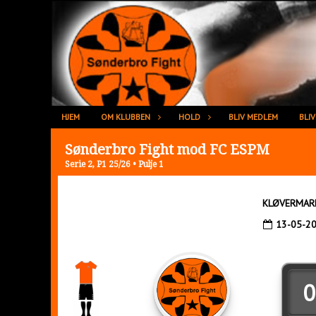
HJEM
OM KLUBBEN
HOLD
BLIV MEDLEM
BLI
Sønderbro Fight mod FC ESPM
Serie 2, P1 25/26 • Pulje 1
KLØVERMAR
13-05-2
0